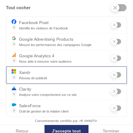
Tout cocher
Facebook Pixel
?
Identifie les visiteurs de Facebook
Permet de suivre les actions du visiteur sur le site web, et de voir
Google Advertising Products
?
Mesure les performances des campagnes Google
Ce service permet aux annonceurs d'acheter des annonces ou des 
Google Analytics 4
?
Nous aide à mesurer notre audience
Essentiel pour la gestion du site web, il permet de mesurer des indi
Xandr
?
Réseau de publicité
Xandr exploite une plateforme en ligne, Community, pour l'achat e
Clarity
collections_bookmark
Afficher les photos
?
Analyse votre comportement sur ce site
Un outil d'analyse du comportement des utilisateurs par le biais d
SalesForce
?
Outil de gestion de la relation client
Canapé d'angle convertible OPERA
Recueille des informations sur les visiteurs d'un site, analyse ce
Consentements certifiés par
Retour
J'accepte tout
Terminer