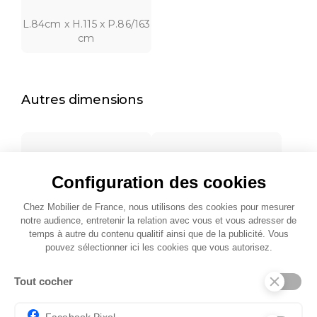
L.84cm x H.115 x P.86/163
cm
Autres dimensions
Configuration des cookies
Chez Mobilier de France, nous utilisons des cookies pour mesurer
L.84 x 113 x 84/158 cm
L.84 x 119 x 86/167 cm
notre audience, entretenir la relation avec vous et vous adresser de
temps à autre du contenu qualitif ainsi que de la publicité. Vous
pouvez sélectionner ici les cookies que vous autorisez.
Tout cocher
Facebook Pixel