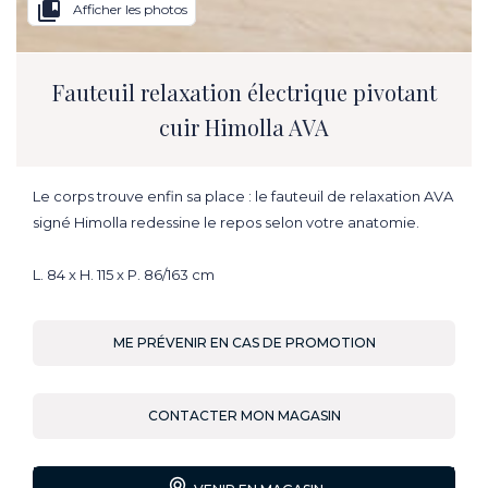
collections_bookmark
Afficher les photos
Fauteuil relaxation électrique pivotant
cuir Himolla AVA
Le corps trouve enfin sa place : le fauteuil de relaxation AVA
signé Himolla redessine le repos selon votre anatomie.
L. 84 x H. 115 x P. 86/163 cm
ME PRÉVENIR EN CAS DE PROMOTION
CONTACTER MON MAGASIN