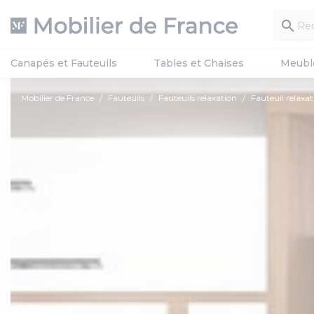

Canapés et Fauteuils
Tables et Chaises
Meubl
Mobilier de France
Fauteuils
Fauteuils relaxation
Fauteuil relaxa