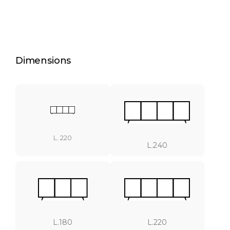
Dimensions
L. 220
L.240
L.180
L.220