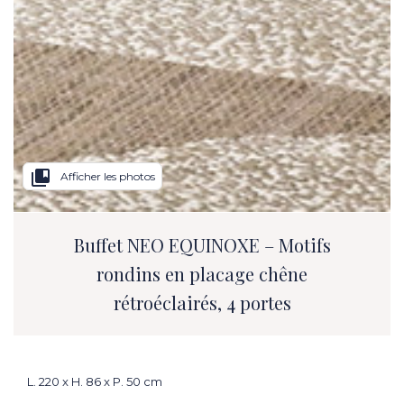
collections_bookmark
Afficher les photos
Buffet NEO EQUINOXE – Motifs
rondins en placage chêne
rétroéclairés, 4 portes
L. 220 x H. 86 x P. 50 cm