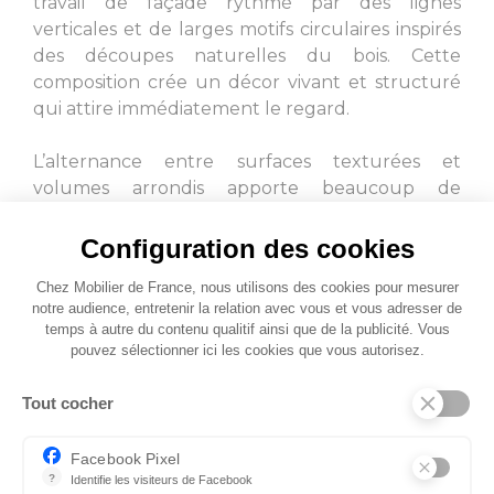
travail de façade rythmé par des lignes
verticales et de larges motifs circulaires inspirés
des découpes naturelles du bois. Cette
composition crée un décor vivant et structuré
qui attire immédiatement le regard.
L’alternance entre surfaces texturées et
volumes arrondis apporte beaucoup de
profondeur au meuble tout en renforçant son
allure élégante et sophistiquée. Chaque détail
Configuration des cookies
participe à créer une silhouette décorative forte,
Chez Mobilier de France, nous utilisons des cookies pour mesurer
pensée comme une véritable pièce signature
notre audience, entretenir la relation avec vous et vous adresser de
dans l’espace de vie.
temps à autre du contenu qualitif ainsi que de la publicité. Vous
pouvez sélectionner ici les cookies que vous autorisez.
Tout cocher
Facebook Pixel
?
Identifie les visiteurs de Facebook