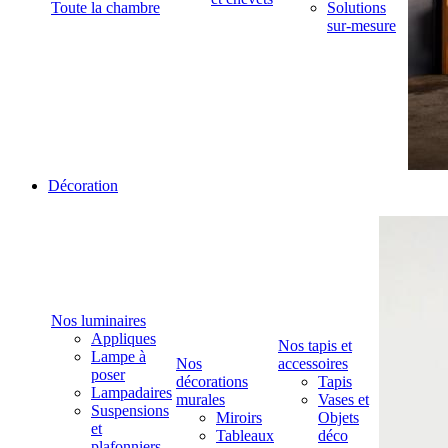
Toute la chambre
Solutions
sur-mesure
Décoration
Nos luminaires
Appliques
Nos tapis et
Lampe à
Nos
accessoires
poser
décorations
Tapis
Lampadaires
murales
Vases et
Suspensions
Miroirs
Objets
et
Tableaux
déco
plafonniers