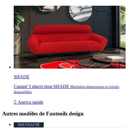
SHADE
Canapé 3 places tissu SHADE
Multiples dimensions et coloris
disponibles

Aperçu rapide
Autres modèles de Fauteuils design
NOUVEAUTÉ