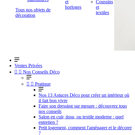
et
Coussins
horloges
et
Tous nos objets de
textiles
décoration
Ventes Privées


Nos Conseils Déco


Pratique
Nos 13 Astuces Déco pour créer un intérieur où
il fait bon vivre
Faire son dressing sur mesure : découvrez tous
nos conseils
Salon en cuir, tissu, ou textile moderne : quel
entretien ?
Petit logement, comment l'aménager et le décorer
?