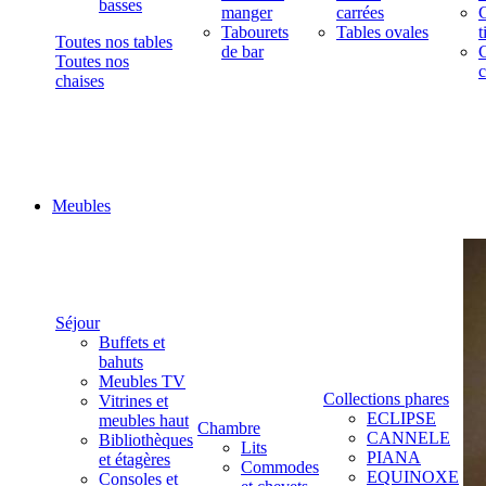
basses
manger
carrées
C
Tabourets
Tables ovales
t
Toutes nos tables
de bar
C
Toutes nos
c
chaises
Meubles
Séjour
Buffets et
bahuts
Meubles TV
Collections phares
Vitrines et
ECLIPSE
meubles haut
Chambre
CANNELE
Bibliothèques
Lits
PIANA
et étagères
Commodes
EQUINOXE
Consoles et