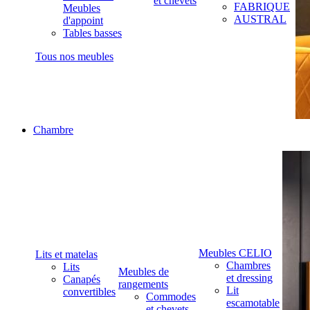
et chevets
FABRIQUE
Meubles
AUSTRAL
d'appoint
Tables basses
Tous nos meubles
Chambre
Meubles CELIO
Lits et matelas
Chambres
Lits
Meubles de
et dressing
Canapés
rangements
Lit
convertibles
Commodes
escamotable
et chevets