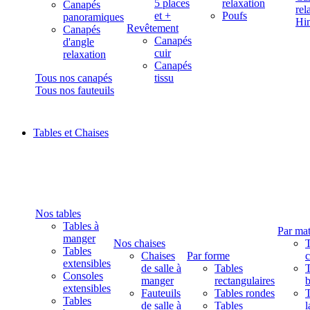
5 places
relaxation
Canapés
rel
et +
Poufs
panoramiques
Hi
Revêtement
Canapés
Canapés
d'angle
cuir
relaxation
Canapés
Tous nos canapés
tissu
Tous nos fauteuils
Tables et Chaises
Nos tables
Tables à
Par mat
manger
Nos chaises
T
Tables
Chaises
Par forme
extensibles
de salle à
Tables
T
Consoles
manger
rectangulaires
b
extensibles
Fauteuils
Tables rondes
T
Tables
de salle à
Tables
l