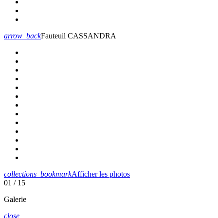
arrow_back
Fauteuil CASSANDRA
collections_bookmark
Afficher les photos
01
/ 15
Galerie
close