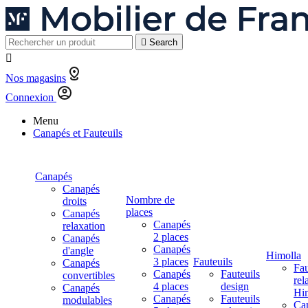

Search

Nos magasins
Connexion
Menu
Canapés et Fauteuils
Canapés
Canapés
Nombre de
droits
places
Canapés
Canapés
relaxation
2 places
Canapés
Canapés
d'angle
Himolla
3 places
Fauteuils
Canapés
Fau
Canapés
Fauteuils
convertibles
rel
4 places
design
Canapés
Hi
Canapés
Fauteuils
modulables
Ca