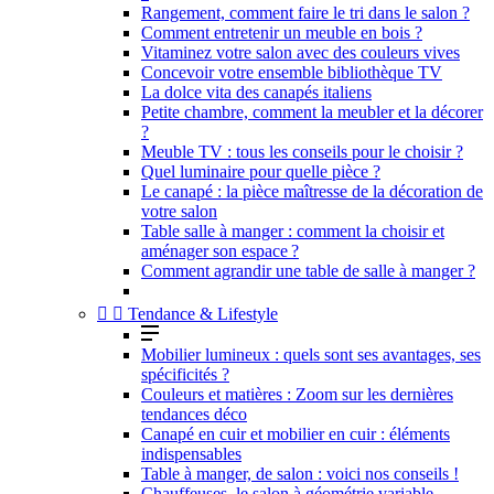
Rangement, comment faire le tri dans le salon ?
Comment entretenir un meuble en bois ?
Vitaminez votre salon avec des couleurs vives
Concevoir votre ensemble bibliothèque TV
La dolce vita des canapés italiens
Petite chambre, comment la meubler et la décorer
?
Meuble TV : tous les conseils pour le choisir ?
Quel luminaire pour quelle pièce ?
Le canapé : la pièce maîtresse de la décoration de
votre salon
Table salle à manger : comment la choisir et
aménager son espace ?
Comment agrandir une table de salle à manger ?


Tendance & Lifestyle
Mobilier lumineux : quels sont ses avantages, ses
spécificités ?
Couleurs et matières : Zoom sur les dernières
tendances déco
Canapé en cuir et mobilier en cuir : éléments
indispensables
Table à manger, de salon : voici nos conseils !
Chauffeuses, le salon à géométrie variable