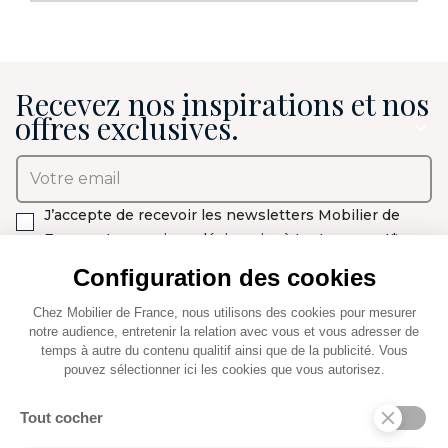
Recevez nos inspirations et nos
offres exclusives.
J’accepte de recevoir les newsletters Mobilier de
France et pourrai me désinscrire à tout moment*.
Configuration des cookies
Chez Mobilier de France, nous utilisons des cookies pour mesurer
notre audience, entretenir la relation avec vous et vous adresser de
* Vous pouvez retirer votre consentement à tout moment via un lien prévu à
temps à autre du contenu qualitif ainsi que de la publicité. Vous
cet effet dans chaque message. Pour en savoir plus sur le traitement de vos
pouvez sélectionner ici les cookies que vous autorisez.
données personnelles et droits, consultez notre
politique de confidentialité
Tout cocher