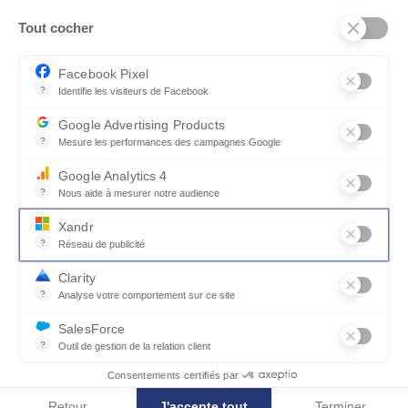
Tout cocher
Facebook Pixel
?
Identifie les visiteurs de Facebook
Permet de suivre les actions du visiteur sur le site web, et de voir
Google Advertising Products
?
Mesure les performances des campagnes Google
Ce service permet aux annonceurs d'acheter des annonces ou des 
Google Analytics 4
?
Nous aide à mesurer notre audience
Essentiel pour la gestion du site web, il permet de mesurer des indi
Xandr
?
Réseau de publicité
Xandr exploite une plateforme en ligne, Community, pour l'achat e
Clarity
collections_bookmark
Afficher les photos
?
Analyse votre comportement sur ce site
Un outil d'analyse du comportement des utilisateurs par le biais d
SalesForce
?
Outil de gestion de la relation client
Canapé d'angle cuir BOGART
Recueille des informations sur les visiteurs d'un site, analyse ce
Consentements certifiés par
Retour
J'accepte tout
Terminer