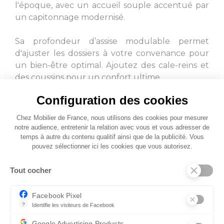
l'époque, avec un accueil souple accentué par
un capitonnage modernisé.
L. 141
L. 141
Sa profondeur d’assise modulable permet
d'ajuster les dossiers à votre convenance pour
un bien-être optimal. Ajoutez des cale-reins et
des coussins pour un confort ultime.
Configuration des cookies
L. 141
L. 141
Chez Mobilier de France, nous utilisons des cookies pour mesurer
notre audience, entretenir la relation avec vous et vous adresser de
temps à autre du contenu qualitif ainsi que de la publicité. Vous
pouvez sélectionner ici les cookies que vous autorisez.
Tout cocher
L. 282
L. 177
Facebook Pixel
?
Identifie les visiteurs de Facebook
Permet de suivre les actions du visiteur sur le site web, et de voir
Google Advertising Products