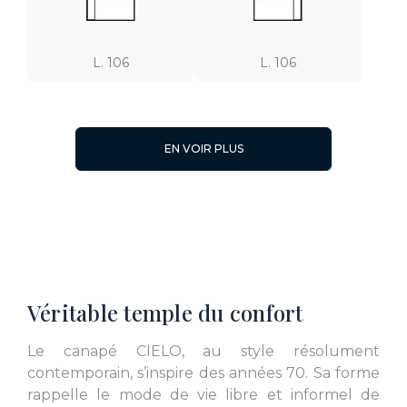
L. 106
L. 106
EN VOIR PLUS
L. 105
L. 70
Véritable temple du confort
L. 139
L. 113
Le canapé CIELO, au style résolument
contemporain, s’inspire des années 70. Sa forme
rappelle le mode de vie libre et informel de