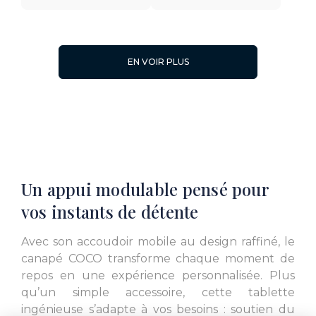
EN VOIR PLUS
L. 128 x l. 191
L. 128 x l. 191
Un appui modulable pensé pour
vos instants de détente
L. 215
L. 235
Avec son accoudoir mobile au design raffiné, le
canapé COCO transforme chaque moment de
repos en une expérience personnalisée. Plus
qu’un simple accessoire, cette tablette
ingénieuse s’adapte à vos besoins : soutien du
Ø 95