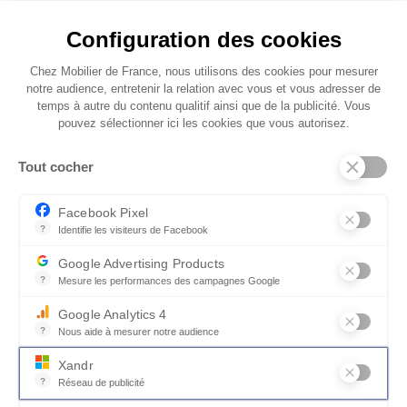
bras, plateau d’appoint ou surface pour poser
un livre ou votre tablette. Sa structure en arcs
Configuration des cookies
métalliques épurés vient épouser la ligne du
Chez Mobilier de France, nous utilisons des cookies pour mesurer
canapé avec élégance, tout en assurant une
notre audience, entretenir la relation avec vous et vous adresser de
manipulation fluide et intuitive. Une signature
temps à autre du contenu qualitif ainsi que de la publicité. Vous
esthétique qui reflète l’essence même du COCO
pouvez sélectionner ici les cookies que vous autorisez.
: un équilibre parfait entre style et
fonctionnalité. Idéal pour créer votre propre
Tout cocher
cocon, sans jamais compromettre le confort.
Facebook Pixel
?
Identifie les visiteurs de Facebook
Permet de suivre les actions du visiteur sur le site web, et de voir
Google Advertising Products
?
Mesure les performances des campagnes Google
Ce service permet aux annonceurs d'acheter des annonces ou des 
Google Analytics 4
?
Nous aide à mesurer notre audience
Essentiel pour la gestion du site web, il permet de mesurer des indi
Xandr
?
Réseau de publicité
Xandr exploite une plateforme en ligne, Community, pour l'achat e