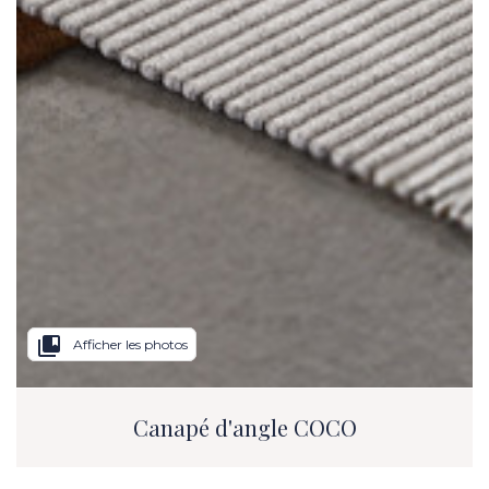
collections_bookmark
Afficher les photos
Canapé d'angle COCO