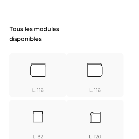
L. 82
L. 128 x l. 191
Tous les modules
disponibles
L. 62 x H. 55
Ø 95
L. 118
L. 118
L. 82
L. 120