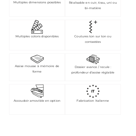
Multiples dimensions possibles
Réalisable en cuir, tissu, uni ou
bi-matière
Multiples coloris disponibles
Coutures ton sur ton ou
contastées
Assise mousse à mémoire de
Dossier avance / recule :
forme
profondeur d’assise réglable
Accoudoir amovible en option
Fabrication Italienne