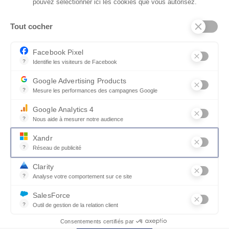
pouvez sélectionner ici les cookies que vous autorisez.
Tout cocher
Facebook Pixel
?
Identifie les visiteurs de Facebook
Permet de suivre les actions du visiteur sur le site web, et de voir
Google Advertising Products
?
Mesure les performances des campagnes Google
Ce service permet aux annonceurs d'acheter des annonces ou des 
Google Analytics 4
?
Nous aide à mesurer notre audience
Essentiel pour la gestion du site web, il permet de mesurer des indi
Xandr
?
Réseau de publicité
Xandr exploite une plateforme en ligne, Community, pour l'achat e
Clarity
collections_bookmark
Afficher les photos
?
Analyse votre comportement sur ce site
Un outil d'analyse du comportement des utilisateurs par le biais d
SalesForce
?
Outil de gestion de la relation client
Canapé d'angle méridienne cuir
Recueille des informations sur les visiteurs d'un site, analyse ce
Consentements certifiés par
KILIAN