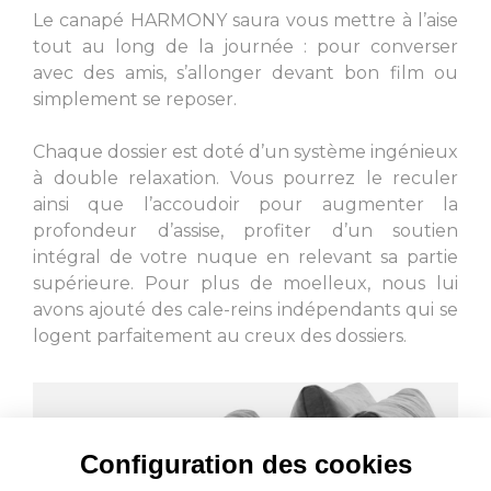
L. 120
L. 120
Le canapé HARMONY saura vous mettre à l’aise
tout au long de la journée : pour converser
avec des amis, s’allonger devant bon film ou
simplement se reposer.
Chaque dossier est doté d’un système ingénieux
L. 210
L. 210
à double relaxation. Vous pourrez le reculer
ainsi que l’accoudoir pour augmenter la
profondeur d’assise, profiter d’un soutien
intégral de votre nuque en relevant sa partie
supérieure. Pour plus de moelleux, nous lui
avons ajouté des cale-reins indépendants qui se
L. 190
L. 190
logent parfaitement au creux des dossiers.
Configuration des cookies