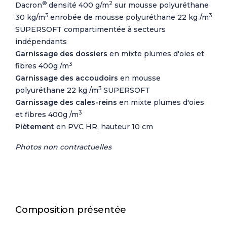
®
2
Dacron
densité 400 g/m
sur mousse polyuréthane
3
3
30 kg/m
enrobée de mousse polyuréthane 22 kg /m
SUPERSOFT compartimentée à secteurs
indépendants
Garnissage des dossiers
en mixte plumes d'oies et
3
fibres 400g /m
Garnissage des accoudoirs
en mousse
3
polyuréthane 22 kg /m
SUPERSOFT
Garnissage des cales-reins
en mixte plumes d'oies
3
et fibres 400g /m
Piètement
en PVC HR, hauteur 10 cm
Photos non contractuelles
Composition présentée