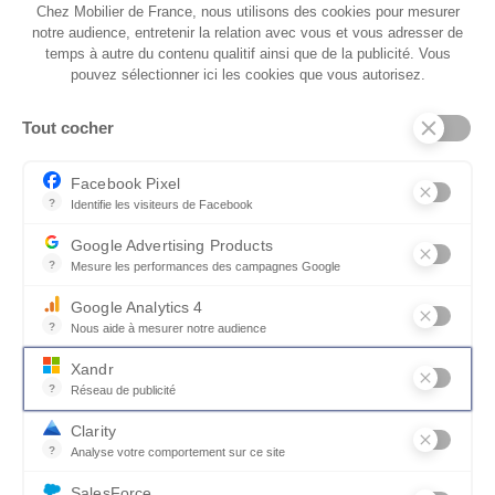
L.170
L.170
Chez Mobilier de France, nous utilisons des cookies pour mesurer
notre audience, entretenir la relation avec vous et vous adresser de
temps à autre du contenu qualitif ainsi que de la publicité. Vous
pouvez sélectionner ici les cookies que vous autorisez.
Tout cocher
L. 85
L.120
Facebook Pixel
?
Identifie les visiteurs de Facebook
Permet de suivre les actions du visiteur sur le site web, et de voir
Google Advertising Products
?
Mesure les performances des campagnes Google
Ce service permet aux annonceurs d'acheter des annonces ou des 
Google Analytics 4
?
Nous aide à mesurer notre audience
Design audacieux et compositions
L. 123 x l.166
L. 123 x l.166
Essentiel pour la gestion du site web, il permet de mesurer des indi
Xandr
infinies
?
Réseau de publicité
Xandr exploite une plateforme en ligne, Community, pour l'achat e
Démarquez-vous avec l’originalité et le
Clarity
raffinement du canapé d'angle modulable
?
Analyse votre comportement sur ce site
Un outil d'analyse du comportement des utilisateurs par le biais d
HARMONY. Pour mettre en valeur ses assises
SalesForce