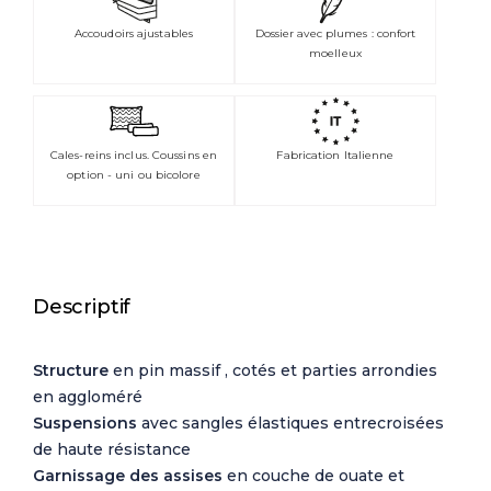
Accoudoirs ajustables
Dossier avec plumes : confort
moelleux
Cales-reins inclus. Coussins en
Fabrication Italienne
option - uni ou bicolore
Descriptif
Structure
en pin massif , cotés et parties arrondies
en aggloméré
Suspensions
avec sangles élastiques entrecroisées
de haute résistance
Garnissage des assises
en couche de ouate et