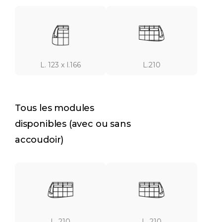
L. 123 x l.166
L.210
Tous les modules
disponibles (avec ou sans
accoudoir)
L. 210
L. 210