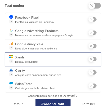
Tout cocher
Facebook Pixel
?
Identifie les visiteurs de Facebook
Permet de suivre les actions du visiteur sur le site web, et de voir
Google Advertising Products
?
Mesure les performances des campagnes Google
Ce service permet aux annonceurs d'acheter des annonces ou des 
Google Analytics 4
?
Nous aide à mesurer notre audience
Essentiel pour la gestion du site web, il permet de mesurer des indi
Xandr
?
Réseau de publicité
Xandr exploite une plateforme en ligne, Community, pour l'achat e
Clarity
collections_bookmark
Afficher les photos
?
Analyse votre comportement sur ce site
Un outil d'analyse du comportement des utilisateurs par le biais d
SalesForce
?
Outil de gestion de la relation client
Cabriolet pivotant MARYLIN
Recueille des informations sur les visiteurs d'un site, analyse ce
Consentements certifiés par
Retour
J'accepte tout
Terminer