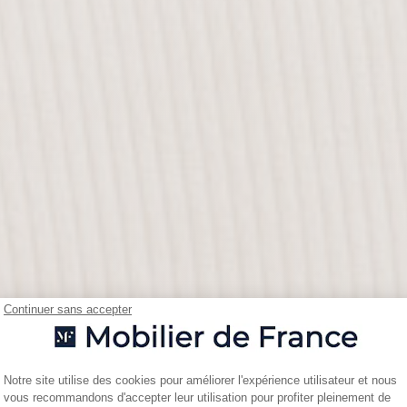
Continuer sans accepter
os tapis et accessoires
Tapis
Plateforme de Gestion du Consentemen
Notre site utilise des cookies pour améliorer l'expérience utilisateur et nous
Vases et Objets déco
vous recommandons d'accepter leur utilisation pour profiter pleinement de
Coussins et textiles
Axeptio consent