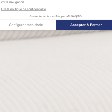
votre navigation.
Lire la politique de confidentialité
Consentements certifiés par
Configurer mes choix
Accepter & Fermer
ait bon vivre
 conseils
tien ?