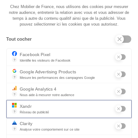
comme le tissu, la microfibre ou le cuir,
Chez Mobilier de France, nous utilisons des cookies pour mesurer
disponibles dans une large gamme de couleurs
notre audience, entretenir la relation avec vous et vous adresser de
pour exprimer votre style personnel.
temps à autre du contenu qualitif ainsi que de la publicité. Vous
pouvez sélectionner ici les cookies que vous autorisez.
Ce fauteuil offre un confort exceptionnel grâce
à sa mousse moulée à froid, qui s'adapte à votre
Tout cocher
morphologie, vous assurant un soutien optimal
à chaque instant de relaxation.
Facebook Pixel
?
Identifie les visiteurs de Facebook
Permet de suivre les actions du visiteur sur le site web, et de voir
Google Advertising Products
?
Mesure les performances des campagnes Google
Ce service permet aux annonceurs d'acheter des annonces ou des 
Google Analytics 4
?
Nous aide à mesurer notre audience
Essentiel pour la gestion du site web, il permet de mesurer des indi
Xandr
?
Réseau de publicité
Xandr exploite une plateforme en ligne, Community, pour l'achat e
Clarity
?
Analyse votre comportement sur ce site
Un outil d'analyse du comportement des utilisateurs par le biais d