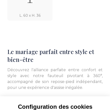
L. 60 x H. 36
Le mariage parfait entre style et
bien-être
Découvrez l'alliance parfaite entre confort et
style avec notre fauteuil pivotant à 360°,
accompagné de son repose-pied indépendant,
pour une expérience d'assise inégalée.
Personnalisez votre espace de détente en
choisissant parmi une variété de matériaux
Configuration des cookies