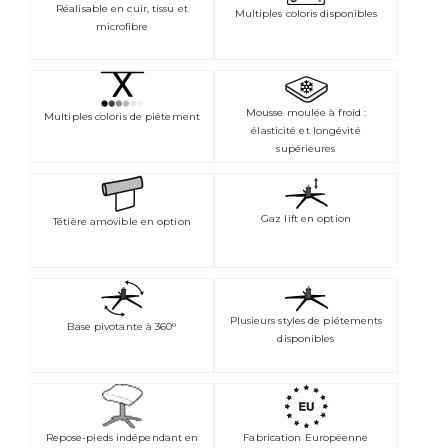
Réalisable en cuir, tissu et
Multiples coloris disponibles
microfibre
Mousse moulée à froid :
Multiples coloris de piétement
élasticité et longévité
supérieures
Gaz lift en option
Têtière amovible en option
Plusieurs styles de piétements
Base pivotante à 360°
disponibles
Repose-pieds indépendant en
Fabrication Européenne