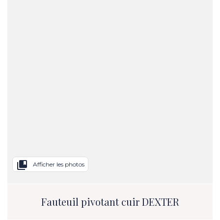
collections_bookmark
Afficher les photos
Fauteuil pivotant cuir DEXTER