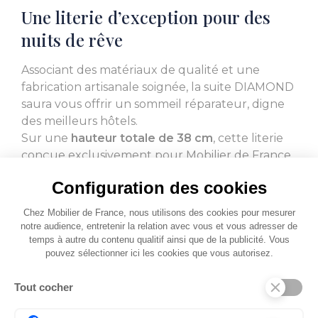
Une literie d’exception pour des
nuits de rêve
Associant des matériaux de qualité et une
fabrication artisanale soignée, la suite DIAMOND
saura vous offrir un sommeil réparateur, digne
des meilleurs hôtels.
Sur une
hauteur totale de 38 cm
, cette literie
conçue exclusivement pour Mobilier de France
allie le soutien d’un matelas ergonomique et le
Configuration des cookies
confort d’un épais surmatelas.
Chez Mobilier de France, nous utilisons des cookies pour mesurer
Dotée de 900 ressorts ensachés répartis en 7
notre audience, entretenir la relation avec vous et vous adresser de
zones de portances différenciées, la suspension
temps à autre du contenu qualitif ainsi que de la publicité. Vous
pouvez sélectionner ici les cookies que vous autorisez.
du matelas apporte un soutien morphologique
point par point et une totale indépendance de
Tout cocher
couchage. Son carénage périmétral renforcé en
mousse extra-ferme, en assure une parfaite