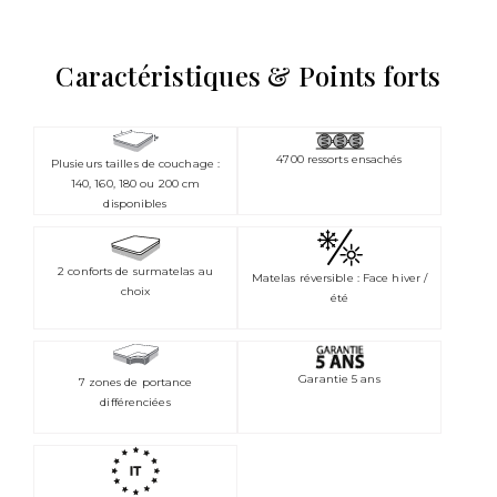
Caractéristiques & Points forts
4700 ressorts ensachés
Plusieurs tailles de couchage :
140, 160, 180 ou 200 cm
disponibles
2 conforts de surmatelas au
Matelas réversible : Face hiver /
choix
été
Garantie 5 ans
7 zones de portance
différenciées