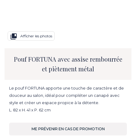
collections_bookmark
Afficher les photos
Pouf FORTUNA avec assise rembourrée
et piètement métal
Le pouf FORTUNA apporte une touche de caractère et de
douceur au salon, idéal pour compléter un canapé avec
style et créer un espace propice à la détente.
L. 82 x H. 41 x P. 62 cm
ME PRÉVENIR EN CAS DE PROMOTION