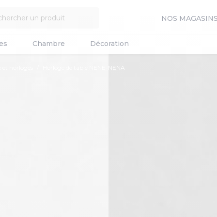
NOS MAGASIN
es
Chambre
Décoration
 et horloges
Horloge de table NENE-NENA