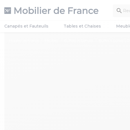

Canapés et Fauteuils
Tables et Chaises
Meubl
Mobilier de France
Meubles
Buffets et bahuts
Buffet 4 portes L