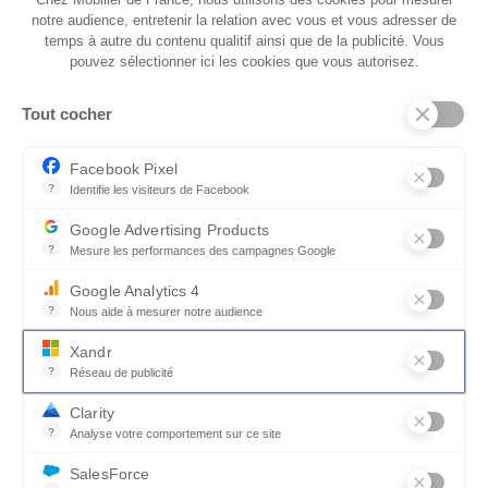
notre audience, entretenir la relation avec vous et vous adresser de
parfaite entre l'artisanat, la nature et le design
temps à autre du contenu qualitif ainsi que de la publicité. Vous
contemporain, cette pièce incarne l'essence
pouvez sélectionner ici les cookies que vous autorisez.
même de l'élégance. Redéfinissez votre espace
avec notre buffet en bois, une symphonie
Tout cocher
visuelle qui apporte une touche artistique à
votre quotidien.
Facebook Pixel
?
Identifie les visiteurs de Facebook
Permet de suivre les actions du visiteur sur le site web, et de voir
Google Advertising Products
?
Mesure les performances des campagnes Google
Ce service permet aux annonceurs d'acheter des annonces ou des 
Google Analytics 4
?
Nous aide à mesurer notre audience
Essentiel pour la gestion du site web, il permet de mesurer des indi
Xandr
?
Réseau de publicité
Xandr exploite une plateforme en ligne, Community, pour l'achat e
Clarity
?
Analyse votre comportement sur ce site
Un outil d'analyse du comportement des utilisateurs par le biais d
SalesForce