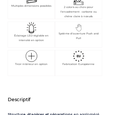
Multiples dimensions possibles
2 coloris au choix pour
l'encadrement : carbone ou
chêne claire à nœuds
Système d'ouverture Push and
Éclairage LED réglable en
Pull
intensité en option
Tiroir intérieur en option
Fabrication Européenne
Descriptif
Structure, étagères et séparations
en aggloméré