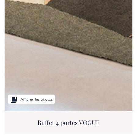
collections_bookmark
Afficher les photos
Buffet 4 portes VOGUE