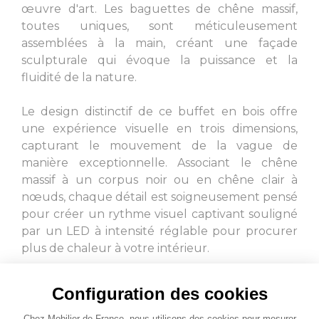
œuvre d'art. Les baguettes de chêne massif,
toutes uniques, sont méticuleusement
assemblées à la main, créant une façade
sculpturale qui évoque la puissance et la
fluidité de la nature.
Le design distinctif de ce buffet en bois offre
une expérience visuelle en trois dimensions,
capturant le mouvement de la vague de
manière exceptionnelle. Associant le chêne
massif à un corpus noir ou en chêne clair à
nœuds, chaque détail est soigneusement pensé
pour créer un rythme visuel captivant souligné
par un LED à intensité réglable pour procurer
plus de chaleur à votre intérieur.
Cet emblématique buffet va au-delà de la
Configuration des cookies
fonctionnalité pour devenir une pièce maîtresse
de votre intérieur. Offrant une harmonie
Chez Mobilier de France, nous utilisons des cookies pour mesurer