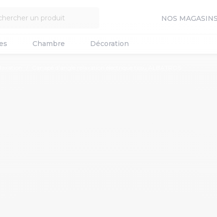
NOS MAGASIN
es
Chambre
Décoration
laxation
Canapé d'angle relaxation électrique tissu ALBATROS