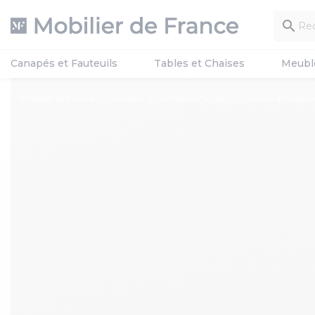

Canapés et Fauteuils
Tables et Chaises
Meubl
Mobilier de France
Canapés
Canapés d'angle
Canapés d'angle re