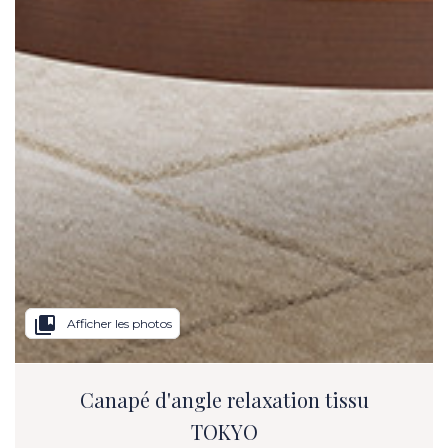
collections_bookmark
Afficher les photos
Canapé d'angle relaxation tissu
TOKYO