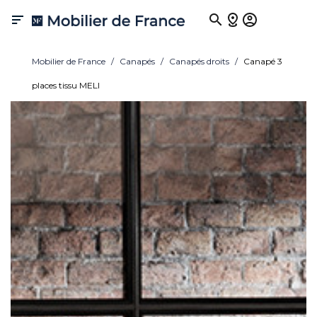

Mobilier de France
Canapés
Canapés droits
Canapé 3
places tissu MELI