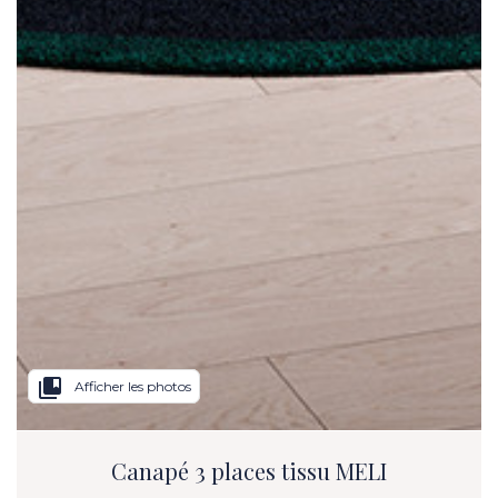
collections_bookmark
Afficher les photos
Canapé 3 places tissu MELI