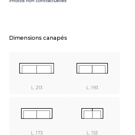
Photos non contractuelles
Dimensions canapés
L. 213
L. 193
L. 173
L. 153