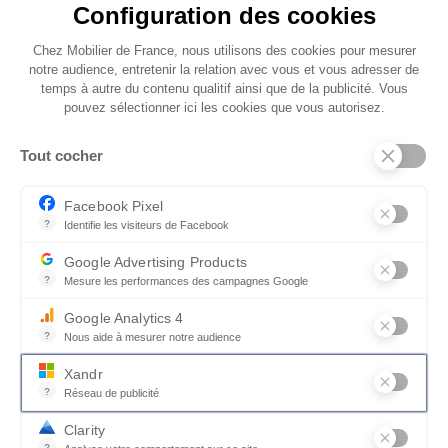
Configuration des cookies
l'élégance.
Chez Mobilier de France, nous utilisons des cookies pour mesurer
L'esthétique raffinée du canapé MELI est
notre audience, entretenir la relation avec vous et vous adresser de
temps à autre du contenu qualitif ainsi que de la publicité. Vous
soulignée par un passepoil décoratif, disponible
pouvez sélectionner ici les cookies que vous autorisez.
en contraste ou ton sur ton, ajoutant une
touche d'élégance à chaque détail. Deux
Tout cocher
coussins déco assortis au revêtement du canapé
sont inclus, créant une harmonie parfaite dans
Facebook Pixel
votre espace.
?
Identifie les visiteurs de Facebook
Permet de suivre les actions du visiteur sur le site web, et de voir
Google Advertising Products
?
Mesure les performances des campagnes Google
Ce service permet aux annonceurs d'acheter des annonces ou des 
Google Analytics 4
?
Nous aide à mesurer notre audience
Essentiel pour la gestion du site web, il permet de mesurer des indi
Xandr
?
Réseau de publicité
Xandr exploite une plateforme en ligne, Community, pour l'achat e
Clarity
?