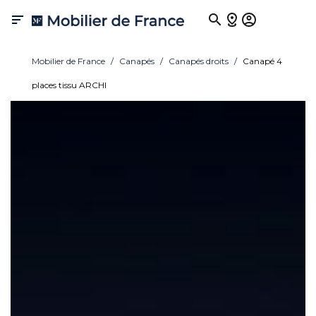

Mobilier de France
Canapés
Canapés droits
Canapé 4
places tissu ARCHI