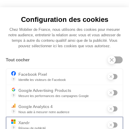
Configuration des cookies
Un confort incomparable
Chez Mobilier de France, nous utilisons des cookies pour mesurer
L. 60 x l. 60
notre audience, entretenir la relation avec vous et vous adresser de
Découvrez la collection CUBA : optez pour un
temps à autre du contenu qualitif ainsi que de la publicité. Vous
revêtement en cuir ou en tissu pour allier
pouvez sélectionner ici les cookies que vous autorisez.
confort et style. Disponible en canapé droit,
dormeuse, fauteuil et pouf, cette collection
Tout cocher
répond à tous vos besoins pour un confort
inégalé.
Facebook Pixel
?
Identifie les visiteurs de Facebook
Permet de suivre les actions du visiteur sur le site web, et de voir
Avec son design épuré et intemporel, elle
Google Advertising Products
s'intègre parfaitement à tous les intérieurs.
?
Mesure les performances des campagnes Google
Profitez d'un vaste choix de coloris pour
Ce service permet aux annonceurs d'acheter des annonces ou des 
satisfaire tous les goûts.
Google Analytics 4
?
Nous aide à mesurer notre audience
Essentiel pour la gestion du site web, il permet de mesurer des indi
Xandr
?
Réseau de publicité