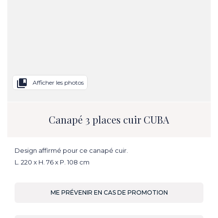
collections_bookmark
Afficher les photos
Canapé 3 places cuir CUBA
Design affirmé pour ce canapé cuir.
L. 220 x H. 76 x P. 108 cm
ME PRÉVENIR EN CAS DE PROMOTION