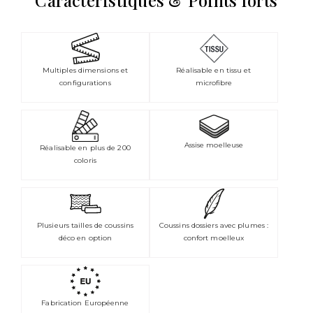
Caractéristiques & Points forts
Multiples dimensions et
Réalisable en tissu et
configurations
microfibre
Assise moelleuse
Réalisable en plus de 200
coloris
Plusieurs tailles de coussins
Coussins dossiers avec plumes :
déco en option
confort moelleux
Fabrication Européenne