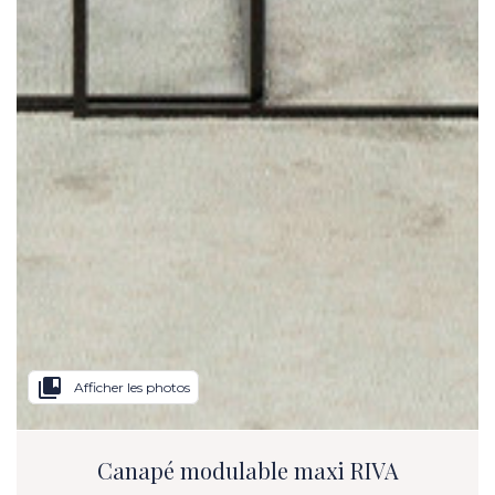
collections_bookmark
Afficher les photos
Canapé modulable maxi RIVA