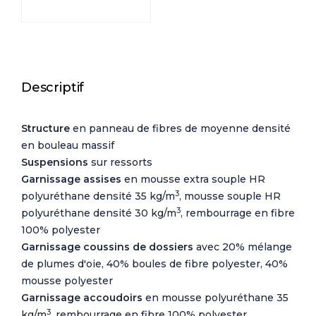
Descriptif
Structure
en panneau de fibres de moyenne densité
en bouleau massif
Suspensions
sur ressorts
Garnissage assises
en mousse extra souple HR
3
polyuréthane densité 35 kg/m
, mousse souple HR
3
polyuréthane densité 30 kg/m
, rembourrage en fibre
100% polyester
Garnissage coussins de dossiers
avec 20% mélange
de plumes d'oie, 40% boules de fibre polyester, 40%
mousse polyester
Garnissage accoudoirs
en mousse polyuréthane 35
3
kg/m
, rembourrage en fibre 100% polyester