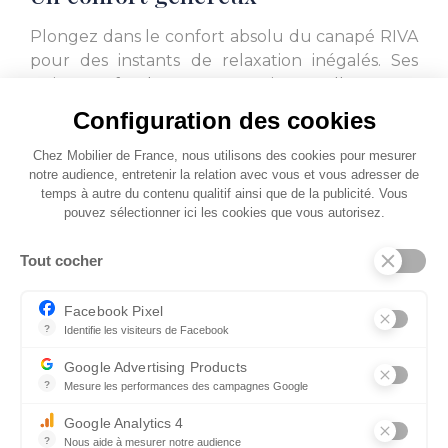
L. 110
L. 90
Plongez dans le confort absolu du canapé RIVA
pour des instants de relaxation inégalés. Ses
assises profondes et ses coussins moelleux vous
assurent une atmosphère apaisante.
Configuration des cookies
Chez Mobilier de France, nous utilisons des cookies pour mesurer
L. 75
L. 110
notre audience, entretenir la relation avec vous et vous adresser de
temps à autre du contenu qualitif ainsi que de la publicité. Vous
pouvez sélectionner ici les cookies que vous autorisez.
Tout cocher
Facebook Pixel
L. 110
L. 110
?
Identifie les visiteurs de Facebook
Permet de suivre les actions du visiteur sur le site web, et de voir
Google Advertising Products
?
Mesure les performances des campagnes Google
Ce service permet aux annonceurs d'acheter des annonces ou des 
Google Analytics 4
?
Nous aide à mesurer notre audience