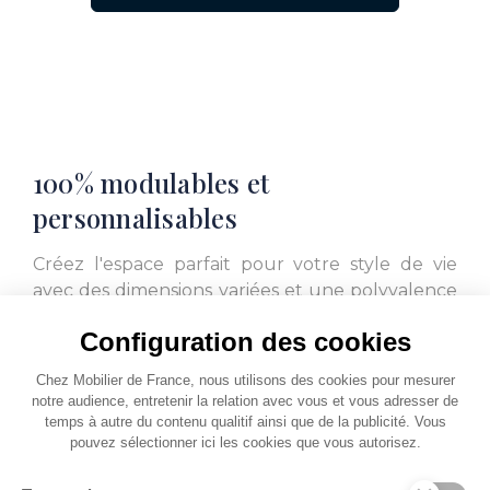
L. 76
L. 123
100% modulables et
personnalisables
L. 98
L. 90
Créez l'espace parfait pour votre style de vie
avec des dimensions variées et une polyvalence
infinie. Choisissez parmi une gamme de
Configuration des cookies
matériaux haut de gamme et une palette de
couleurs étendue pour une esthétique
L. 83
L. 76
Chez Mobilier de France, nous utilisons des cookies pour mesurer
sophistiquée. Profitez d'un confort
notre audience, entretenir la relation avec vous et vous adresser de
ergonomique exceptionnel avec un soutien
temps à autre du contenu qualitif ainsi que de la publicité. Vous
pouvez sélectionner ici les cookies que vous autorisez.
optimal et une relaxation totale et
personnalisez votre expérience avec des options