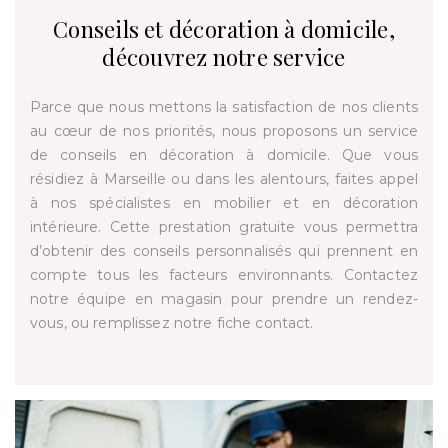
Conseils et décoration à domicile,
découvrez notre service
Parce que nous mettons la satisfaction de nos clients
au cœur de nos priorités, nous proposons un service
de conseils en décoration à domicile. Que vous
résidiez à Marseille ou dans les alentours, faites appel
à nos spécialistes en mobilier et en décoration
intérieure. Cette prestation gratuite vous permettra
d’obtenir des conseils personnalisés qui prennent en
compte tous les facteurs environnants. Contactez
notre équipe en magasin pour prendre un rendez-
vous, ou remplissez notre fiche contact.