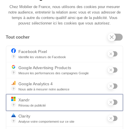
Chez Mobilier de France, nous utilisons des cookies pour mesurer
notre audience, entretenir la relation avec vous et vous adresser de
temps à autre du contenu qualitif ainsi que de la publicité. Vous
pouvez sélectionner ici les cookies que vous autorisez.
QUI SOMMES-NOUS
Tout cocher
SERVICES ET PARTENAIRES
CONSEILS
Facebook Pixel
?
Identifie les visiteurs de Facebook
CONTACT
Permet de suivre les actions du visiteur sur le site web, et de voir
Google Advertising Products
CGV & POLICY
?
Mesure les performances des campagnes Google
Ce service permet aux annonceurs d'acheter des annonces ou des 
Google Analytics 4
?
Nous aide à mesurer notre audience
Essentiel pour la gestion du site web, il permet de mesurer des indi
Xandr
?
Réseau de publicité
Xandr exploite une plateforme en ligne, Community, pour l'achat e
Clarity
?
Analyse votre comportement sur ce site
Un outil d'analyse du comportement des utilisateurs par le biais d