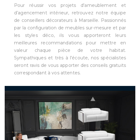
Pour réussir vos projets d'ameublement et
d’agencement intérieur, retrouvez notre équipe
de conseillers décorateurs à Marseille. Passionnés
par la configuration de meubles sur-mesure et par
les styles déco, ils vous apporteront leurs
meilleures recommandations pour mettre en
valeur chaque pièce de votre habitat.
Sympathiques et très à l'écoute, nos spécialistes
seront ravis de vous apporter des conseils gratuits
correspondant à vos attentes.