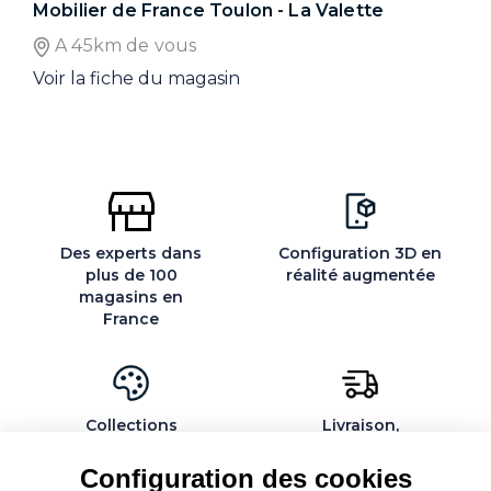
Mobilier de France Toulon - La Valette
A 45km de vous
Voir la fiche du magasin
Des experts dans
Configuration 3D en
plus de 100
réalité augmentée
magasins en
France
Collections
Livraison,
exclusives et
installation et
personnalisables
montage par des
Configuration des cookies
spécialistes