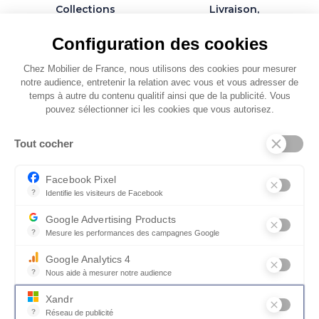
Collections
Livraison,
exclusives et
installation et
personnalisables
montage par des
Configuration des cookies
spécialistes
Chez Mobilier de France, nous utilisons des cookies pour mesurer
notre audience, entretenir la relation avec vous et vous adresser de
temps à autre du contenu qualitif ainsi que de la publicité. Vous
pouvez sélectionner ici les cookies que vous autorisez.
QUI SOMMES-NOUS
Tout cocher
SERVICES ET PARTENAIRES
CONSEILS
Facebook Pixel
?
Identifie les visiteurs de Facebook
CONTACT
Permet de suivre les actions du visiteur sur le site web, et de voir
Google Advertising Products
CGV & POLICY
?
Mesure les performances des campagnes Google
Ce service permet aux annonceurs d'acheter des annonces ou des 
Google Analytics 4
?
Nous aide à mesurer notre audience
Essentiel pour la gestion du site web, il permet de mesurer des indi
Xandr
?
Réseau de publicité