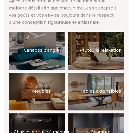
Ajaccio vous offre la possibilité de modifier le
moindre détail afin que chacun d'eux soit adapté à
vos goûts et vos envies, toujours dans le respect
d'une conception rigoureuse et artisanale.
Canapés d'angle
Fauteuils relaxation
Meubles
Tables extensibles
Chaises de salle à manger
Chambre