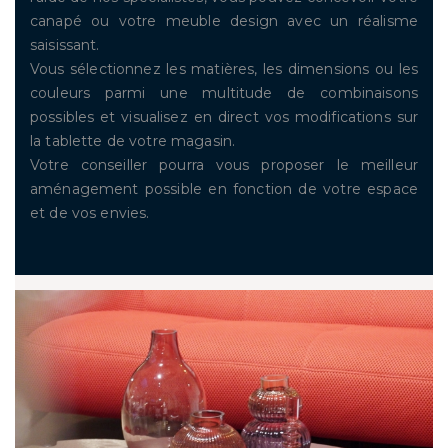
canapé ou votre meuble design avec un réalisme
saisissant.
Vous sélectionnez les matières, les dimensions ou les
couleurs parmi une multitude de combinaisons
possibles et visualisez en direct vos modifications sur
la tablette de votre magasin.
Votre conseiller pourra vous proposer le meilleur
aménagement possible en fonction de votre espace
et de vos envies.