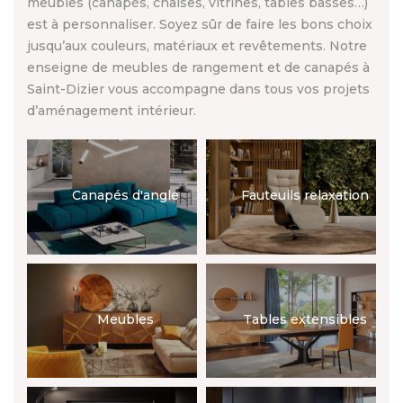
meubles (canapés, chaises, vitrines, tables basses…)
est à personnaliser. Soyez sûr de faire les bons choix
jusqu’aux couleurs, matériaux et revêtements. Notre
enseigne de meubles de rangement et de canapés à
Saint-Dizier vous accompagne dans tous vos projets
d’aménagement intérieur.
Canapés d'angle
Fauteuils relaxation
Meubles
Tables extensibles