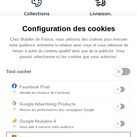
Collections
Livraison,
exclusives et
installation et
personnalisables
montage par des
Configuration des cookies
spécialistes
Chez Mobilier de France, nous utilisons des cookies pour mesurer
notre audience, entretenir la relation avec vous et vous adresser de
temps à autre du contenu qualitif ainsi que de la publicité. Vous
pouvez sélectionner ici les cookies que vous autorisez.
QUI SOMMES-NOUS
Tout cocher
SERVICES ET PARTENAIRES
CONSEILS
Facebook Pixel
?
Identifie les visiteurs de Facebook
CONTACT
Permet de suivre les actions du visiteur sur le site web, et de voir
Google Advertising Products
CGV & POLICY
?
Mesure les performances des campagnes Google
Ce service permet aux annonceurs d'acheter des annonces ou des 
Google Analytics 4
?
Nous aide à mesurer notre audience
Essentiel pour la gestion du site web, il permet de mesurer des indi