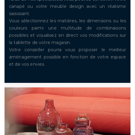
canapé ou votre meuble design avec un réalisme
saisissant.
Vous sélectionnez les matières, les dimensions ou les
couleurs parmi une multitude de combinaisons
possibles et visualisez en direct vos modifications sur
la tablette de votre magasin.
Votre conseiller pourra vous proposer le meilleur
aménagement possible en fonction de votre espace
et de vos envies.