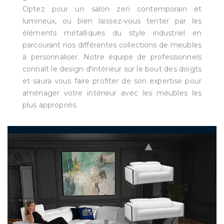
Optez pour un salon zen contemporain et
lumineux, ou bien laissez-vous tenter par les
éléments métalliques du style industriel en
parcourant nos différentes collections de meubles
à personnaliser. Notre équipe de professionnels
connaît le design d'intérieur sur le bout des doigts
et saura vous faire profiter de son expertise pour
aménager votre intérieur avec les meubles les
plus appropriés.