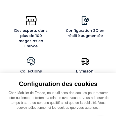
Des experts dans
Configuration 3D en
plus de 100
réalité augmentée
magasins en
France
Collections
Livraison,
exclusives et
installation et
personnalisables
montage par des
Configuration des cookies
spécialistes
Chez Mobilier de France, nous utilisons des cookies pour mesurer
notre audience, entretenir la relation avec vous et vous adresser de
temps à autre du contenu qualitif ainsi que de la publicité. Vous
pouvez sélectionner ici les cookies que vous autorisez.
QUI SOMMES-NOUS