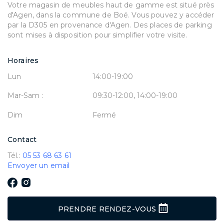
Votre magasin de meubles haut de gamme est situé près
d'Agen, dans la commune de Boé. Vous pouvez y accéder
par la D305 en provenance d'Agen. Des places de parking
sont mises à disposition pour simplifier votre visite.
Horaires
Lun
14:00-19:00
Mar-Sam :
09:30-12:00, 14:00-19:00
Dim
Fermé
Contact
Tél.:
05 53 68 63 61
Envoyer un email
PRENDRE RENDEZ-VOUS