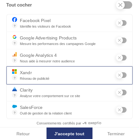
Tout cocher
SERVICES ET PARTENAIRES
CONSEILS
Facebook Pixel
?
Identifie les visiteurs de Facebook
CONTACT
Permet de suivre les actions du visiteur sur le site web, et de voir
Google Advertising Products
CGV & POLICY
?
Mesure les performances des campagnes Google
Ce service permet aux annonceurs d'acheter des annonces ou des 
Google Analytics 4
?
Nous aide à mesurer notre audience
Essentiel pour la gestion du site web, il permet de mesurer des indi
Xandr
?
Réseau de publicité
Xandr exploite une plateforme en ligne, Community, pour l'achat e
Clarity
?
Analyse votre comportement sur ce site
Un outil d'analyse du comportement des utilisateurs par le biais d
SalesForce
?
Outil de gestion de la relation client
© MOBILIER DE FRANCE 2026
Recueille des informations sur les visiteurs d'un site, analyse ce
Consentements certifiés par
Retour
J'accepte tout
Terminer