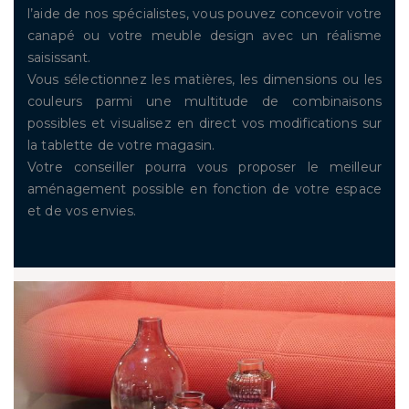
l’aide de nos spécialistes, vous pouvez concevoir votre
canapé ou votre meuble design avec un réalisme
saisissant.
Vous sélectionnez les matières, les dimensions ou les
couleurs parmi une multitude de combinaisons
possibles et visualisez en direct vos modifications sur
la tablette de votre magasin.
Votre conseiller pourra vous proposer le meilleur
aménagement possible en fonction de votre espace
et de vos envies.