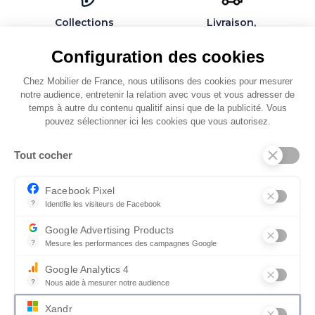
Collections
Livraison,
exclusives et
installation et
personnalisables
montage par des
Configuration des cookies
spécialistes
Chez Mobilier de France, nous utilisons des cookies pour mesurer
notre audience, entretenir la relation avec vous et vous adresser de
temps à autre du contenu qualitif ainsi que de la publicité. Vous
pouvez sélectionner ici les cookies que vous autorisez.
QUI SOMMES-NOUS
Tout cocher
SERVICES ET PARTENAIRES
CONSEILS
Facebook Pixel
?
Identifie les visiteurs de Facebook
CONTACT
Permet de suivre les actions du visiteur sur le site web, et de voir
Google Advertising Products
CGV & POLICY
?
Mesure les performances des campagnes Google
Ce service permet aux annonceurs d'acheter des annonces ou des 
Google Analytics 4
?
Nous aide à mesurer notre audience
Essentiel pour la gestion du site web, il permet de mesurer des indi
Xandr