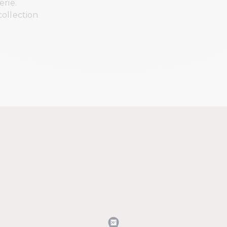
rie.
ollection