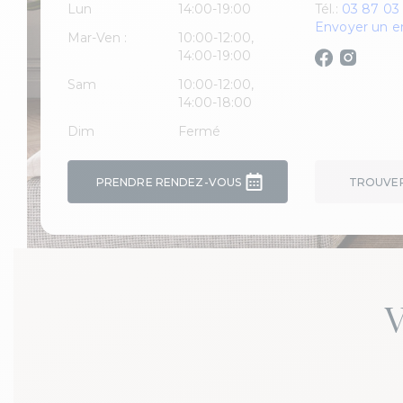
Lun
14:00-19:00
Tél.:
03 87 03
Envoyer un e
Mar-Ven :
10:00-12:00,
14:00-19:00
Sam
10:00-12:00,
14:00-18:00
Dim
Fermé
PRENDRE RENDEZ-VOUS
TROUVER 
V