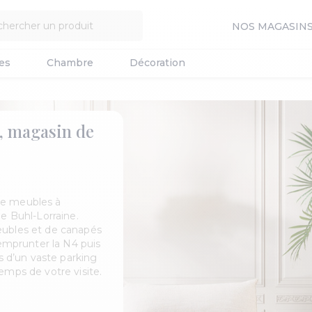
NOS MAGASIN
es
Chambre
Décoration
, magasin de
de meubles à
ne Buhl-Lorraine.
eubles et de canapés
 emprunter la N4 puis
ns d’un vaste parking
emps de votre visite.