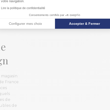
votre navigation.
Lire la politique de confidentialité
ance
Consentements certifiés par
Configurer mes choix
Accepter & Fermer
de
gn
e magasin
 de France
aces
squels
es de
eubles de