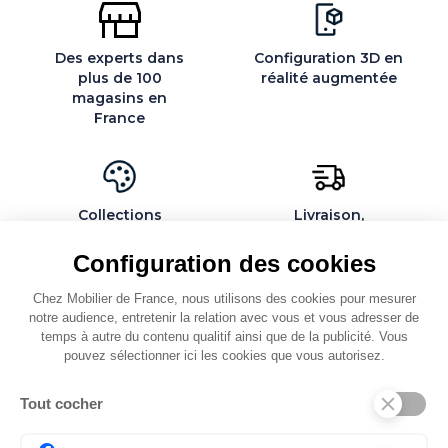
Des experts dans
Configuration 3D en
plus de 100
réalité augmentée
magasins en
France
Collections
Livraison,
exclusives et
installation et
personnalisables
montage par des
Configuration des cookies
spécialistes
Chez Mobilier de France, nous utilisons des cookies pour mesurer
notre audience, entretenir la relation avec vous et vous adresser de
temps à autre du contenu qualitif ainsi que de la publicité. Vous
pouvez sélectionner ici les cookies que vous autorisez.
QUI SOMMES-NOUS
Tout cocher
SERVICES ET PARTENAIRES
CONSEILS