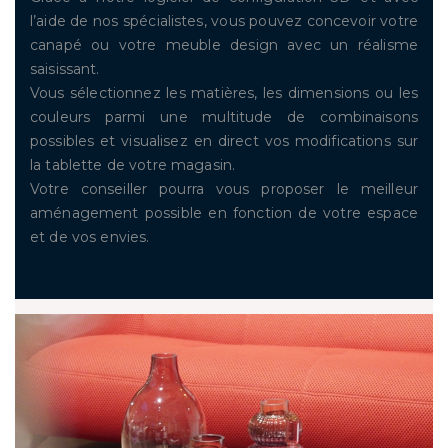
l’aide de nos spécialistes, vous pouvez concevoir votre
canapé ou votre meuble design avec un réalisme
saisissant.
Vous sélectionnez les matières, les dimensions ou les
couleurs parmi une multitude de combinaisons
possibles et visualisez en direct vos modifications sur
la tablette de votre magasin.
Votre conseiller pourra vous proposer le meilleur
aménagement possible en fonction de votre espace
et de vos envies.