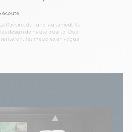
e écoute
a Ravoire, du lundi au samedi. Ils
bles design de haute qualité. Que
 présenteront les meubles en vogue