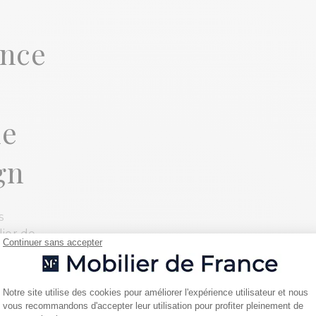
ance
de
gn
s
ier de
Continuer sans accepter
tre grand
nos
s pour
Plateforme de Gestion du Consentemen
Notre site utilise des cookies pour améliorer l'expérience utilisateur et nous
 vos
vous recommandons d'accepter leur utilisation pour profiter pleinement de
Axeptio consent