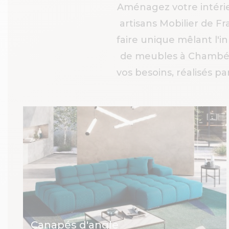
Aménagez votre intérie
artisans Mobilier de F
faire unique mêlant l'i
de meubles à Chambéry
vos besoins, réalisés p
Canapés d'angle