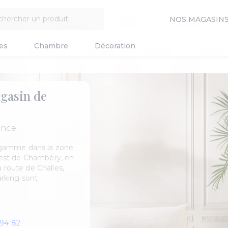
NOS MAGASIN
es
Chambre
Décoration
agasin de
ance
 gamme dans la zone
l'est de Chambéry, en
 route de Challes,
rking sont
 94 82