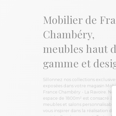
Mobilier de Fr
Chambéry,
meubles haut 
gamme et desi
Sillonnez nos collections exclusive
exposées dans votre magasin Mobil
France Chambéry - La Ravoire. No
espace de 1800m² est consacré à 
meubles et salons personnalisable
vous inspirer dans la réalisation de