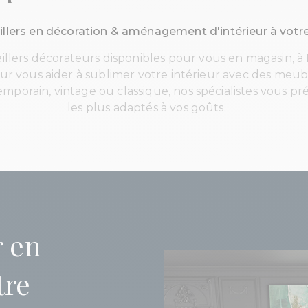
llers en décoration & aménagement d'intérieur à votr
llers décorateurs disponibles pour vous en magasin, à L
pour vous aider à sublimer votre intérieur avec des meu
ontemporain, vintage ou classique, nos spécialistes vous
les plus adaptés à vos goûts.
r en
tre