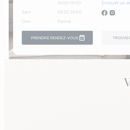
14:00-19:00
Envoyer un e
Sam
09:30-19:00
Dim
Fermé
PRENDRE RENDEZ-VOUS
TROUVER 
V