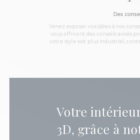
Des consei
Venez exposer vos idées à nos consei
vous offriront des conseils avisés 
votre style soit plus industriel, c
Votre intérieu
3D, grâce à no