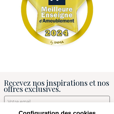
Recevez nos inspirations et nos
offres exclusives.
J’accepte de recevoir les newsletters Mobilier de
Configuration des cookies