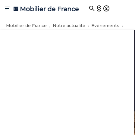

Mobilier de France
Notre actualité
Evénements
Previous
Ne
Meilleure Enseigne de Meuble 2024