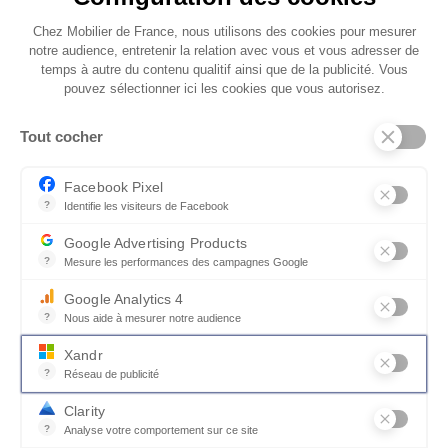
France et pourrai me désinscrire à tout moment*.
Chez Mobilier de France, nous utilisons des cookies pour mesurer
notre audience, entretenir la relation avec vous et vous adresser de
temps à autre du contenu qualitif ainsi que de la publicité. Vous
pouvez sélectionner ici les cookies que vous autorisez.
* Vous pouvez retirer votre consentement à tout moment via un lien prévu à
cet effet dans chaque message. Pour en savoir plus sur le traitement de vos
Tout cocher
données personnelles et droits, consultez notre
politique de confidentialité
Facebook Pixel
?
Identifie les visiteurs de Facebook
Permet de suivre les actions du visiteur sur le site web, et de voir
Google Advertising Products
?
Mesure les performances des campagnes Google
Des experts dans
Configuration 3D en
Ce service permet aux annonceurs d'acheter des annonces ou des 
plus de 100
réalité augmentée
Google Analytics 4
magasins en
?
Nous aide à mesurer notre audience
France
Essentiel pour la gestion du site web, il permet de mesurer des indi
Xandr
?
Réseau de publicité
Xandr exploite une plateforme en ligne, Community, pour l'achat e
Clarity
?
Collections
Livraison,
Analyse votre comportement sur ce site