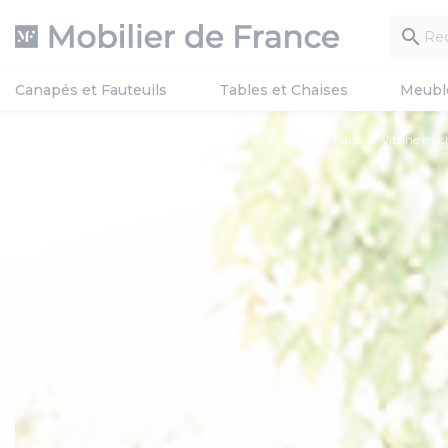

Canapés et Fauteuils
Tables et Chaises
Meubl
Mobilier de France
Meubles
Vitrines et meubles haut
Vitrine en 