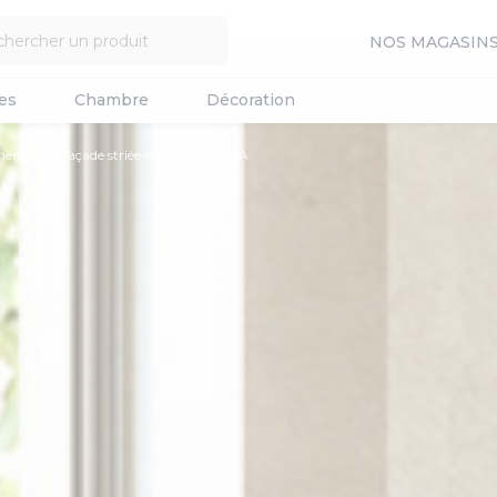
NOS MAGASIN
es
Chambre
Décoration
chêne avec façade striée élégante, PIANA