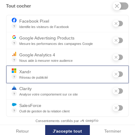
Tout cocher
Facebook Pixel
?
Identifie les visiteurs de Facebook
Permet de suivre les actions du visiteur sur le site web, et de voir
Des experts dans
Configuration 3D en
Google Advertising Products
plus de 100
réalité augmentée
?
Mesure les performances des campagnes Google
magasins en
Ce service permet aux annonceurs d'acheter des annonces ou des 
France
Google Analytics 4
?
Nous aide à mesurer notre audience
Essentiel pour la gestion du site web, il permet de mesurer des indi
Xandr
?
Réseau de publicité
Xandr exploite une plateforme en ligne, Community, pour l'achat e
Collections
Livraison,
Clarity
exclusives et
installation et
?
Analyse votre comportement sur ce site
personnalisables
montage par des
Un outil d'analyse du comportement des utilisateurs par le biais d
spécialistes
SalesForce
?
Outil de gestion de la relation client
Recueille des informations sur les visiteurs d'un site, analyse ce
Consentements certifiés par
QUI SOMMES-NOUS
Retour
J'accepte tout
Terminer