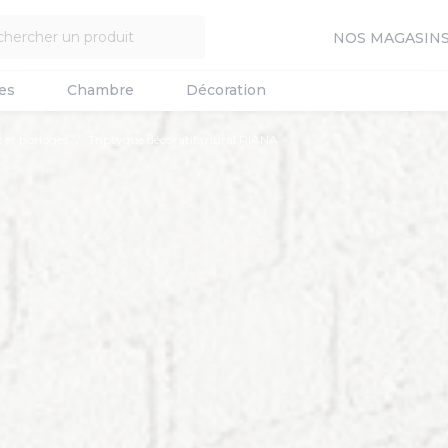
NOS MAGASIN
es
Chambre
Décoration
 et horloges
Triptyque décoratif mural PIANA