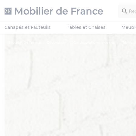

Canapés et Fauteuils
Tables et Chaises
Meubl
Mobilier de France
Décoration
Nos décorations murales
Tableaux