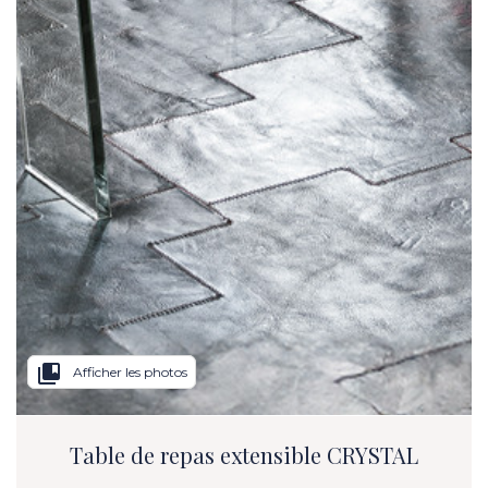
collections_bookmark
Afficher les photos
Table de repas extensible CRYSTAL