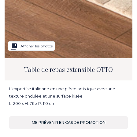
collections_bookmark
Afficher les photos
Table de repas extensible OTTO
L'expertise italienne en une pièce artistique avec une
texture ondulée et une surface irisée
L. 200 x H. 76 x P. 110 cm
ME PRÉVENIR EN CAS DE PROMOTION