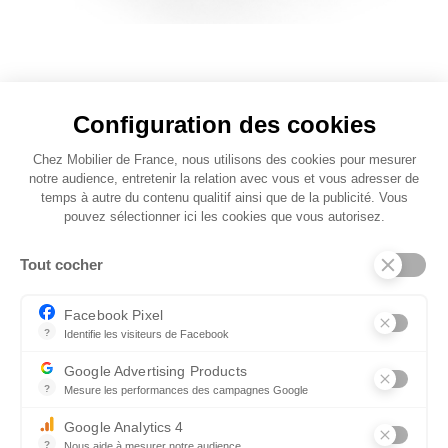
Piètement singulier
Configuration des cookies
Chaque pièce raconte son histoire, chaque
Chez Mobilier de France, nous utilisons des cookies pour mesurer
plateau constitue une création extraordinaire,
notre audience, entretenir la relation avec vous et vous adresser de
avec de légères déformations sur les bords et
temps à autre du contenu qualitif ainsi que de la publicité. Vous
des ondulations à la surface, témoignant ainsi
pouvez sélectionner ici les cookies que vous autorisez.
du caractère unique du produit.
Tout cocher
Vous pourrez régler l'écart entre le piètement
en fonction de vos préférences. Vous avez la
Facebook Pixel
possibilité de choisir parmi plusieurs piètements
?
Identifie les visiteurs de Facebook
Permet de suivre les actions du visiteur sur le site web, et de voir
et coloris de piètement comme le bronze
Google Advertising Products
présenté ici, ainsi que diverses formes (tonneau,
?
Mesure les performances des campagnes Google
rectangulaire) et dimensions de plateaux, le
Ce service permet aux annonceurs d'acheter des annonces ou des 
Google Analytics 4
tout dans des finitions et coloris qui sauront
?
Nous aide à mesurer notre audience