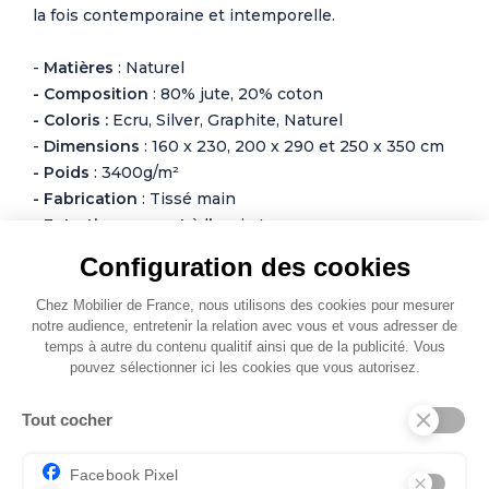
la fois contemporaine et intemporelle.
-
Matières
: Naturel
- Composition
: 80% jute, 20% coton
- Coloris :
Ecru, Silver, Graphite, Naturel
-
Dimensions
: 160 x 230, 200 x 290 et 250 x 350 cm
- Poids
: 3400g/m²
- Fabrication
: Tissé main
-
Entretien courant
à l’aspirateur
Configuration des cookies
Photos non contractuelles
Chez Mobilier de France, nous utilisons des cookies pour mesurer
notre audience, entretenir la relation avec vous et vous adresser de
temps à autre du contenu qualitif ainsi que de la publicité. Vous
pouvez sélectionner ici les cookies que vous autorisez.
Tout cocher
Autres modèles de Tapis
Facebook Pixel