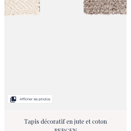
collections_bookmark
Afficher les photos
Tapis décoratif en jute et coton
BERGEN