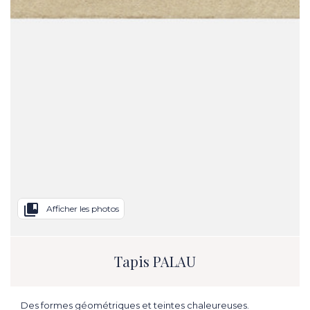
collections_bookmark
Afficher les photos
Tapis PALAU
Des formes géométriques et teintes chaleureuses.