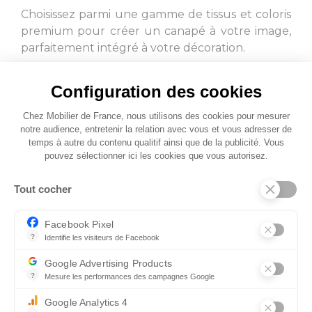
Choisissez parmi une gamme de tissus et coloris
premium pour créer un canapé à votre image,
parfaitement intégré à votre décoration.
L.135
L.165
Configuration des cookies
Chez Mobilier de France, nous utilisons des cookies pour mesurer
notre audience, entretenir la relation avec vous et vous adresser de
temps à autre du contenu qualitif ainsi que de la publicité. Vous
pouvez sélectionner ici les cookies que vous autorisez.
L.165
L.80 x l.126
Tout cocher
Facebook Pixel
?
Identifie les visiteurs de Facebook
Permet de suivre les actions du visiteur sur le site web, et de voir
Google Advertising Products
L.108 x l.78
L.65 x l.126
?
Mesure les performances des campagnes Google
Ce service permet aux annonceurs d'acheter des annonces ou des 
Google Analytics 4