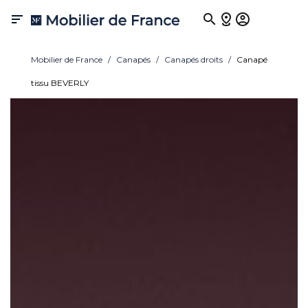

Mobilier de France
Canapés
Canapés droits
Canapé
tissu BEVERLY