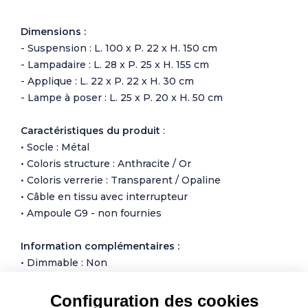
Dimensions :
- Suspension : L. 100 x P. 22 x H. 150 cm
- Lampadaire : L. 28 x P. 25 x H. 155 cm
- Applique : L. 22 x P. 22 x H. 30 cm
- Lampe à poser : L. 25 x P. 20 x H. 50 cm
Caractéristiques du produit
:
• Socle : Métal
• Coloris structure : Anthracite / Or
• Coloris verrerie : Transparent / Opaline
• Câble en tissu avec interrupteur
• Ampoule G9 - non fournies
Information complémentaires :
• Dimmable : Non
• Contrôle : Interrupteur sur câble
• Type d’alimentation : réseau électrique
Configuration des cookies