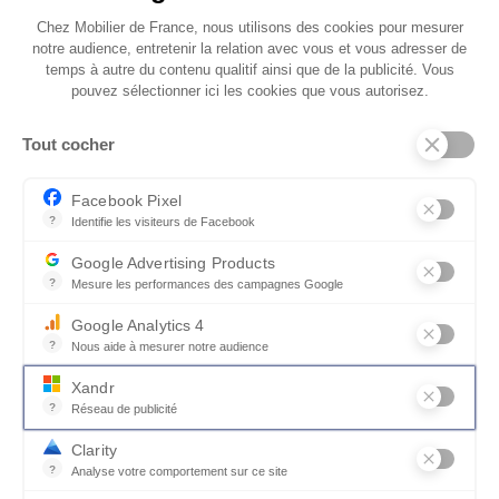
• Puissance : 3 x G9 max 10W
Chez Mobilier de France, nous utilisons des cookies pour mesurer
notre audience, entretenir la relation avec vous et vous adresser de
Photos non contractuelles
temps à autre du contenu qualitif ainsi que de la publicité. Vous
pouvez sélectionner ici les cookies que vous autorisez.
Tout cocher
Facebook Pixel
?
Identifie les visiteurs de Facebook
Permet de suivre les actions du visiteur sur le site web, et de voir
Autres modèles de Lampe à
Google Advertising Products
poser
?
Mesure les performances des campagnes Google
Ce service permet aux annonceurs d'acheter des annonces ou des 
Google Analytics 4
?
Nous aide à mesurer notre audience
Essentiel pour la gestion du site web, il permet de mesurer des indi
NOUVEAUTÉ
Xandr
?
Réseau de publicité
Xandr exploite une plateforme en ligne, Community, pour l'achat e
Clarity
?
Analyse votre comportement sur ce site
Un outil d'analyse du comportement des utilisateurs par le biais d