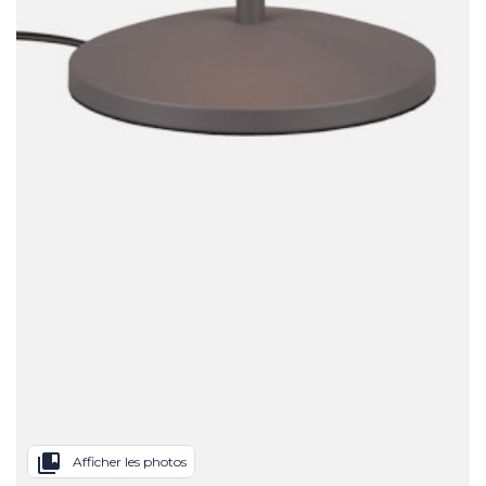
collections_bookmark
Afficher les photos