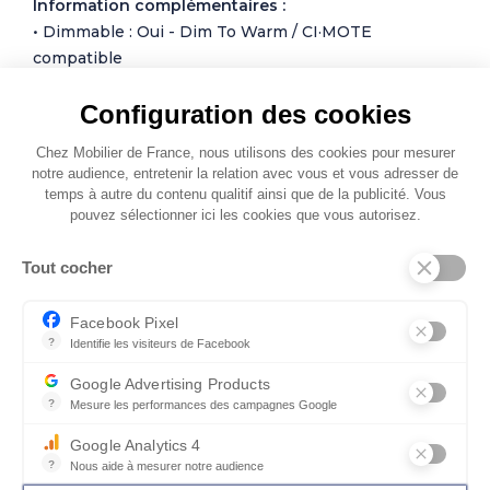
Information complémentaires :
• Dimmable : Oui - Dim To Warm / CI·MOTE
compatible
• Contrôle : Interrupteur de cordon
Configuration des cookies
• Type d’alimentation : réseau électrique
• Puissance : 15W / 20W
Chez Mobilier de France, nous utilisons des cookies pour mesurer
• Lumen : 1x max 1800lm / 1x max 2380lm
notre audience, entretenir la relation avec vous et vous adresser de
• Kelvin : 2000 - 4000K
temps à autre du contenu qualitif ainsi que de la publicité. Vous
pouvez sélectionner ici les cookies que vous autorisez.
Photos non contractuelles
Tout cocher
Facebook Pixel
?
Identifie les visiteurs de Facebook
Permet de suivre les actions du visiteur sur le site web, et de voir
Google Advertising Products
?
Mesure les performances des campagnes Google
Ce service permet aux annonceurs d'acheter des annonces ou des 
Autres modèles de Lampe à
Google Analytics 4
poser
?
Nous aide à mesurer notre audience
Essentiel pour la gestion du site web, il permet de mesurer des indi