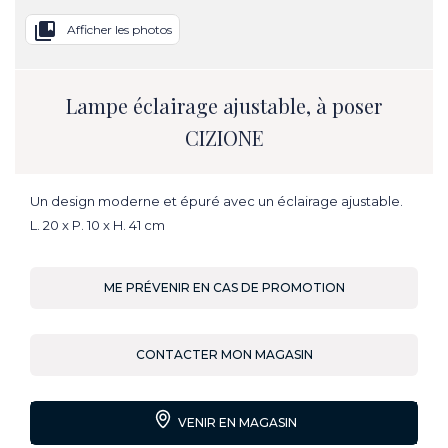
collections_bookmark
Afficher les photos
Lampe éclairage ajustable, à poser
CIZIONE
Un design moderne et épuré avec un éclairage ajustable.
L. 20 x P. 10 x H. 41 cm
ME PRÉVENIR EN CAS DE PROMOTION
CONTACTER MON MAGASIN
VENIR EN MAGASIN