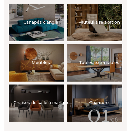
Canapés d'angle
Fauteuils relaxation
Meubles
Tables extensibles
01
Chaises de salle à manger
Chambre
/06