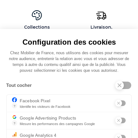
Collections
Livraison,
exclusives et
installation et
personnalisables
montage par des
Configuration des cookies
spécialistes
Chez Mobilier de France, nous utilisons des cookies pour mesurer
notre audience, entretenir la relation avec vous et vous adresser de
temps à autre du contenu qualitif ainsi que de la publicité. Vous
pouvez sélectionner ici les cookies que vous autorisez.
QUI SOMMES-NOUS
Tout cocher
SERVICES ET PARTENAIRES
CONSEILS
Facebook Pixel
?
Identifie les visiteurs de Facebook
CONTACT
Permet de suivre les actions du visiteur sur le site web, et de voir
Google Advertising Products
CGV & POLICY
?
Mesure les performances des campagnes Google
Ce service permet aux annonceurs d'acheter des annonces ou des 
Google Analytics 4