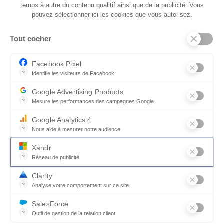
temps à autre du contenu qualitif ainsi que de la publicité. Vous
pouvez sélectionner ici les cookies que vous autorisez.
QUI SOMMES-NOUS
Tout cocher
SERVICES ET PARTENAIRES
CONSEILS
Facebook Pixel
?
Identifie les visiteurs de Facebook
CONTACT
Permet de suivre les actions du visiteur sur le site web, et de voir
Google Advertising Products
CGV & POLICY
?
Mesure les performances des campagnes Google
Ce service permet aux annonceurs d'acheter des annonces ou des 
Google Analytics 4
?
Nous aide à mesurer notre audience
Essentiel pour la gestion du site web, il permet de mesurer des indi
Xandr
?
Réseau de publicité
Xandr exploite une plateforme en ligne, Community, pour l'achat e
Clarity
?
Analyse votre comportement sur ce site
Un outil d'analyse du comportement des utilisateurs par le biais d
SalesForce
?
Outil de gestion de la relation client
© MOBILIER DE FRANCE 2026
Recueille des informations sur les visiteurs d'un site, analyse ce