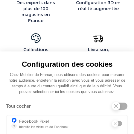
Des experts dans
Configuration 3D en
plus de 100
réalité augmentée
magasins en
France
Collections
Livraison,
exclusives et
installation et
personnalisables
montage par des
Configuration des cookies
spécialistes
Chez Mobilier de France, nous utilisons des cookies pour mesurer
notre audience, entretenir la relation avec vous et vous adresser de
temps à autre du contenu qualitif ainsi que de la publicité. Vous
pouvez sélectionner ici les cookies que vous autorisez.
QUI SOMMES-NOUS
Tout cocher
SERVICES ET PARTENAIRES
CONSEILS
Facebook Pixel
?
Identifie les visiteurs de Facebook
CONTACT
Permet de suivre les actions du visiteur sur le site web, et de voir