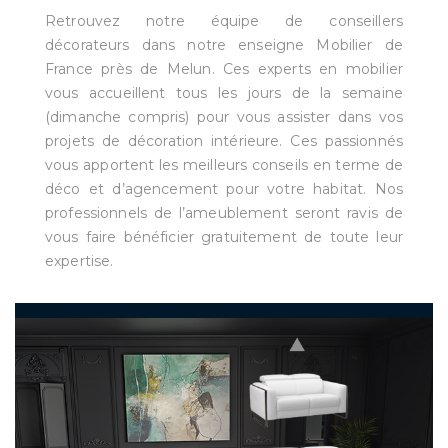
Retrouvez notre équipe de conseillers
décorateurs dans notre enseigne Mobilier de
France près de Melun. Ces experts en mobilier
vous accueillent tous les jours de la semaine
(dimanche compris) pour vous assister dans vos
projets de décoration intérieure. Ces passionnés
vous apportent les meilleurs conseils en terme de
déco et d’agencement pour votre habitat. Nos
professionnels de l’ameublement seront ravis de
vous faire bénéficier gratuitement de toute leur
expertise.