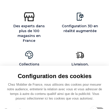
Des experts dans
Configuration 3D en
plus de 100
réalité augmentée
magasins en
France
Collections
Livraison,
exclusives et
installation et
personnalisables
montage par des
Configuration des cookies
spécialistes
Chez Mobilier de France, nous utilisons des cookies pour mesurer
notre audience, entretenir la relation avec vous et vous adresser de
temps à autre du contenu qualitif ainsi que de la publicité. Vous
pouvez sélectionner ici les cookies que vous autorisez.
QUI SOMMES-NOUS